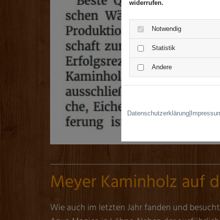
widerrufen.
Notwendig
Statistik
Andere
Datenschutzerklärung
|
Impressu
Meyer Kaminholz auf d
Wie auch im letzten Jahr fanden und besucht