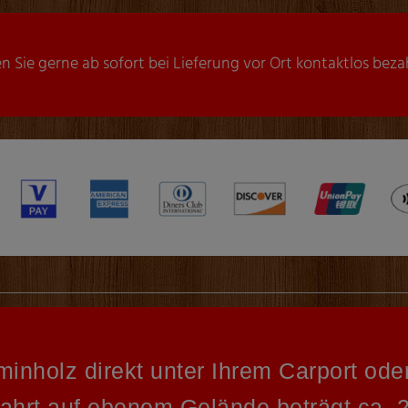
Sie gerne ab sofort bei Lieferung vor Ort kontaktlos bezah
inholz direkt unter Ihrem Carport oder
ahrt auf ebenem Gelände beträgt ca. 