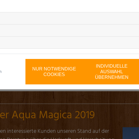
INDIVIDUELLE
NUR NOTWENDIGE
AUSWAHL
m
COOKIES
ÜBERNEHMEN
er Aqua Magica 2019
en interessierte Kunden unseren Stand auf der