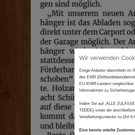
Wir verwenden Cook
Einige Anbieter übermitteln im
des EWR (Drittlanddatenübermit
EU-/EWR-Ländern vergleichbar. 
Informationen zu Sicherheitsgara
Indem Sie auf „ALLE ZULASSEN"
TDDDG) sowie der anschließende
Verarbeitungszwecke zu (Art 6 A
Eine bereits erteilte Zustimm